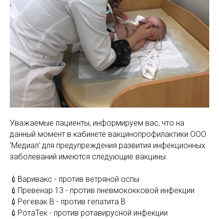
МАМАМ
ПАПАМ
ДЕТЯМ
МЕДИЦИНСКИЙ
ГРАФИК РАБ
RUS
ОТЗЫВЫ
ЦЕНТР
ENG
СПЕЦИАЛИС
Уважаемые пациенты, информируем вас, что на
данный момент в кабинете вакцинопрофилактики ООО
‘Медиал’ для предупреждения развития инфекционных
заболеваний имеются следующие вакцины:
💉Варивакс - против ветряной оспы
💉Превенар 13 - против пневмококковой инфекции
💉Регевак В - против гепатита В
💉РотаТек - против ротавирусной инфекции