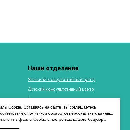
Наши отделения
Женский консультативный центр
Детский консультативный центр
Клиника восстановительного
лечения
ФТИ
лы Cookie. Оставаясь на сайте, вы соглашаетесь
соответствии с политикой обработки персональных данных.
Рентгеновское отделение
альных
отключить файлы Cookie в настройках вашего браузера.
Физиотерапевтическое отделение