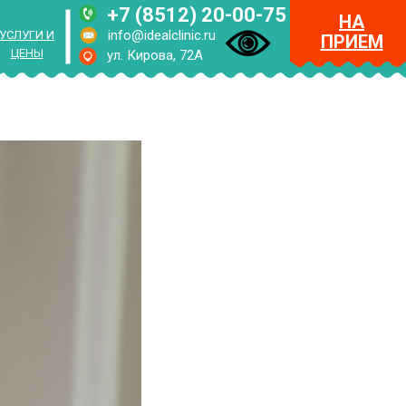
+7 (8512) 20-00-75
НА
info@idealclinic.ru
УСЛУГИ И
ПРИЕМ
ЦЕНЫ
ул. Кирова, 72А
RUS
ENG
МЕНЮ
НА
ПРИЕМ