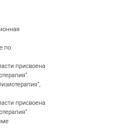
ционная
е по
ласти присвоена
отерапия”.
Физиотерапия”,
ласти присвоена
отерапия”.
мме