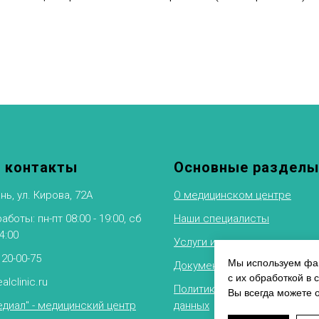
 контакты
Основные разделы
нь, ул. Кирова, 72А
О медицинском центре
боты: пн-пт 08:00 - 19:00, сб
Наши специалисты
14:00
Услуги и цены
 20-00-75
Мы используем фай
Документы
с их обработкой в 
alclinic.ru
Политика обработки персон
Вы всегда можете 
диал" - медицинский центр
данных