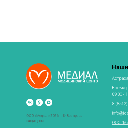
Наши
Астраха
Время ра
09:00 - 
8 (8512)
info@ide
ООО «Медиал» 2026 г. © Все права
защищены.
ООО "Ме