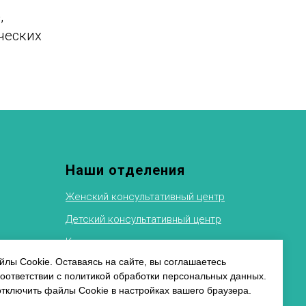
,
ческих
Наши отделения
Женский консультативный центр
Детский консультативный центр
Клиника восстановительного
лечения
ФТИ
лы Cookie. Оставаясь на сайте, вы соглашаетесь
соответствии с политикой обработки персональных данных.
Рентгеновское отделение
альных
отключить файлы Cookie в настройках вашего браузера.
Физиотерапевтическое отделение