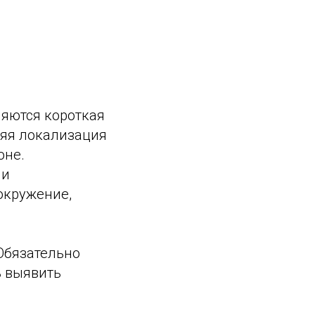
ляются короткая
няя локализация
оне.
ми
окружение,
Обязательно
ь выявить