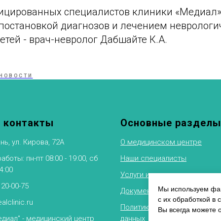
ицированных специалистов клиники «Медиал»
остановкой диагнозов и лечением неврологи
етей - врач-невролог Дабшайте К.А.
НОВОСТИ
 контакты
Основные разделы
нь, ул. Кирова, 72А
О медицинском центре
боты: пн-пт 08:00 - 19:00, сб
Наши специалисты
14:00
Услуги и цены
 20-00-75
Мы используем фай
Документы
с их обработкой в 
alclinic.ru
Политика обработки персон
Вы всегда можете 
диал" - медицинский центр
данных