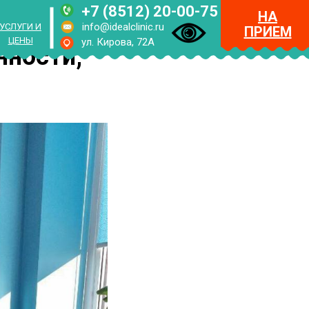
+7 (8512) 20-00-75
НА
info@idealclinic.ru
УСЛУГИ И
ПРИЕМ
ЦЕНЫ
ул. Кирова, 72А
нности,
RUS
ENG
МЕНЮ
НА
ПРИЕМ