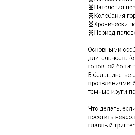
🧬Патология по
🧬Колебания го
🧬Хронически п
🧬Период полов
Основными особ
длительность (о
головной боли: 
В большинстве 
проявлениями: б
темные круги по
Что делать, ес
посетить неврол
главный тригге