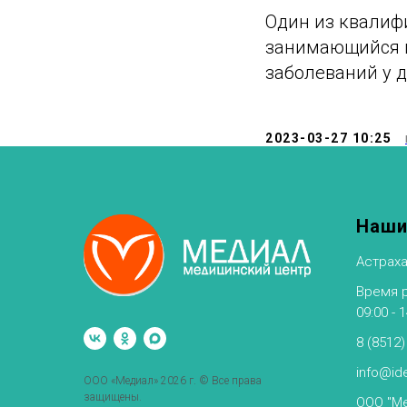
Один из квалиф
занимающийся п
заболеваний у д
2023-03-27 10:25
Наши
Астраха
Время ра
09:00 - 
8 (8512)
info@ide
ООО «Медиал» 2026 г. © Все права
защищены.
ООО "Ме