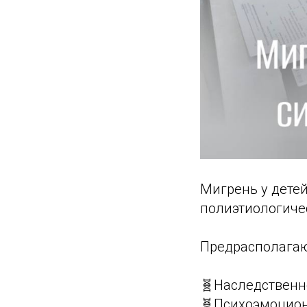
Мигрень у детей
полиэтиологиче
Предрасполага
🧬Наследственн
🧬Психоэмоцио