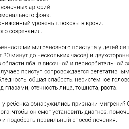
звоночных артерий.
рмонального фона.
ониженный уровень глюкозы в крови.
ого созревания.
енностями мигренозного приступа у детей яв
т 30 минут до нескольких часов) и двухсторон
в области лба, в височной и периорбитальной з
случаев приступ сопровождается вегетативны
ледность, общая слабость, несистемное голов
д глазами, отечность лица, тошнота, рвота.
ли у ребенка обнаружились признаки мигрени? 
ога, чтобы он смог установить диагноз, помоч
р и подобрать правильный способ лечения.