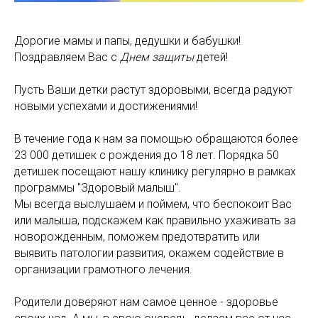
МАМАМ
ПАПАМ
ДЕТЯМ
МЕДИЦИНСКИЙ
ГРАФИК РАБ
RUS
ОТЗЫВЫ
ЦЕНТР
ENG
СПЕЦИАЛИС
Дорогие мамы и папы, дедушки и бабушки!
Поздравляем Вас с
Днем
защиты
детей!
Пусть Ваши детки растут здоровыми, всегда радуют
новыми успехами и достижениями!
В течение года к нам за помощью обращаются более
23 000 детишек с рождения до 18 лет. Порядка 50
детишек посещают нашу клинику регулярно в рамках
программы "Здоровый малыш".
Мы всегда выслушаем и поймем, что беспокоит Вас
или малыша, подскажем как правильно ухаживать за
новорожденным, поможем предотвратить или
выявить патологии развития, окажем содействие в
организации грамотного лечения.
Родители доверяют нам самое ценное - здоровье