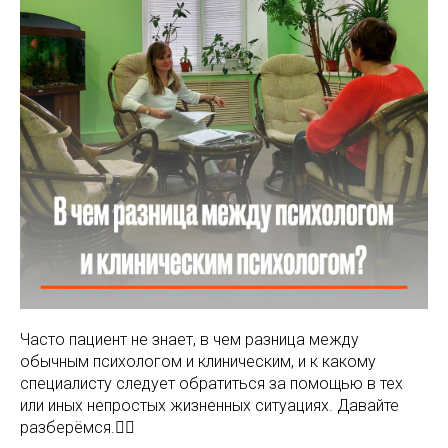
МАМАМ
ПАПАМ
ДЕТЯМ
МЕДИЦИНСКИЙ
ГРАФИК РАБ
RUS
ОТЗЫВЫ
ЦЕНТР
ENG
СПЕЦИАЛИС
Часто пациент не знает, в чем разница между
обычным психологом и клиническим, и к какому
специалисту следует обратиться за помощью в тех
или иных непростых жизненных ситуациях. Давайте
разберёмся.👇🏻