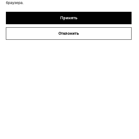
браузера.
Принять
Отклонить
Оставить заявку на запись к специалисту
Наши контакты
Астрахань, ул. Кирова,
72А
Время работы: пн-пт 08:00
- 19:00, сб 09:00 - 14:00
ООО «Медиал» 2026 г. © Все
8 (8512) 20-00-75