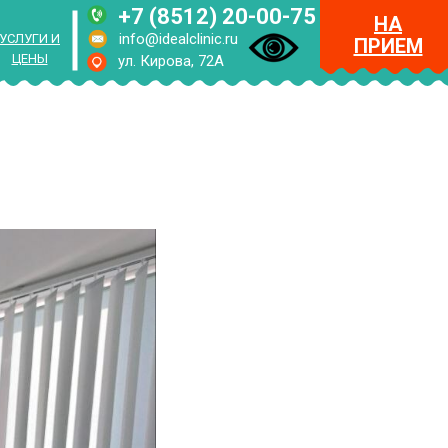
+7 (8512) 20-00-75
НА
info@idealclinic.ru
УСЛУГИ И
ПРИЕМ
ЦЕНЫ
ул. Кирова, 72А
RUS
ENG
МЕНЮ
НА
ПРИЕМ