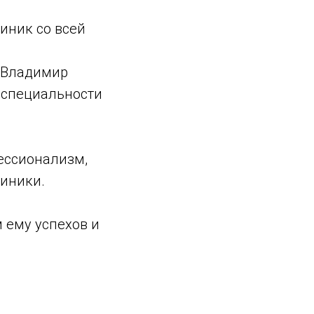
линик со всей
 Владимир
 специальности
ессионализм,
линики.
 ему успехов и