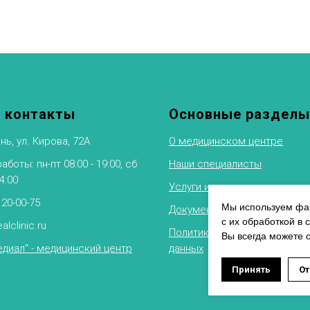
 контакты
Основные разделы
нь, ул. Кирова, 72А
О медицинском центре
боты: пн-пт 08:00 - 19:00, сб
Наши специалисты
14:00
Услуги и цены
 20-00-75
Мы используем фай
Документы
с их обработкой в 
alclinic.ru
Политика обработки персон
Вы всегда можете 
диал" - медицинский центр
данных
Оставит
Принять
От