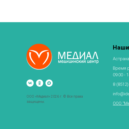
Наши
Астраха
Время ра
09:00 - 
8 (8512)
info@ide
ООО «Медиал» 2026 г. © Все права
защищены.
ООО "Ме