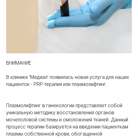
МАМАМ
ПАПАМ
ДЕТЯМ
МЕДИЦИНСКИЙ
ГРАФИК РАБ
RUS
ОТЗЫВЫ
ЦЕНТР
ENG
СПЕЦИАЛИС
ВНИМАНИЕ
В клинике ‘Медиал’ появилась новая услуга для наших
пациенток - PRP-терапия или плазмолифтинг.
Плазмолифтинг в гинекологии представляет собой
уникальную методику восстановления органов
мочеполовой системы и омоложения тканей. Данный
процесс терапии базируется на введении пациенткам
плазмы собственной крови, обогащенной