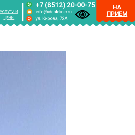
+7 (8512) 20-00-75
НА
info@idealclinic.ru
УСЛУГИ И
ПРИЕМ
ЦЕНЫ
ул. Кирова, 72А
RUS
ENG
МЕНЮ
НА
ПРИЕМ