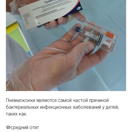
МАМАМ
ПАПАМ
ДЕТЯМ
МЕДИЦИНСКИЙ
ГРАФИК РАБ
RUS
ОТЗЫВЫ
ЦЕНТР
ENG
СПЕЦИАЛИС
Пневмококки являются самой частой причиной
бактериальных инфекционных заболеваний у детей,
таких как:
🦠средний отит