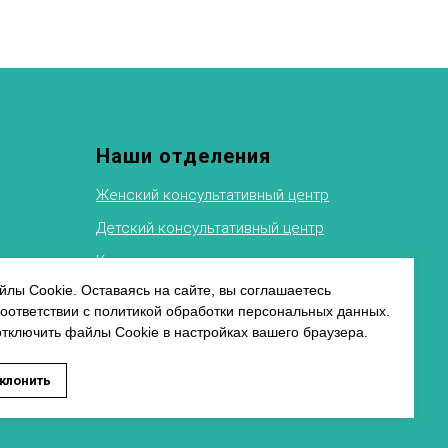
Наши отделения
Женский консультативный центр
Детский консультативный центр
Клиника восстановительного
лечения
ФТИ
лы Cookie. Оставаясь на сайте, вы соглашаетесь
соответствии с политикой обработки персональных данных.
Рентгеновское отделение
альных
отключить файлы Cookie в настройках вашего браузера.
Физиотерапевтическое отделение
ь заявку на запись к специалисту
клонить