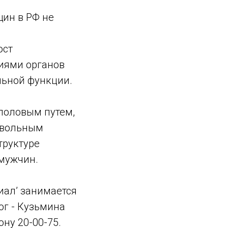
ин в РФ не
ост
иями органов
льной функции.
половым путем,
извольным
труктуре
 мужчин.
иал’ занимается
ог - Кузьмина
ну 20-00-75.