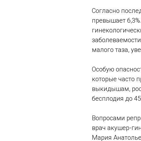
Согласно после
превышает 6,3%.
гинекологически
заболеваемости
малого таза, у
Особую опаснос
которые часто 
выкидышам, рос
бесплодия до 4
Вопросами репр
врач акушер-гин
Мария Анатольев