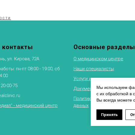
ОСТИ
 контакты
Основные разделы
нь, ул. Кирова, 72А
О медицинском центре
боты: пн-пт 08:00 - 19:00, сб
Наши специалисты
14:00
Услуги и цены
 20-00-75
Мы используем фай
Документы
с их обработкой в 
alclinic.ru
Политика обработки персон
Вы всегда можете 
диал" - медицинский центр
данных
Оставит
Принять
От