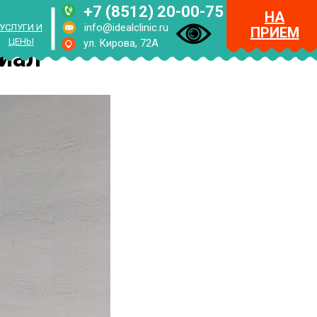
+7 (8512) 20-00-75
НА
info@idealclinic.ru
УСЛУГИ И
ПРИЕМ
ЦЕНЫ
ул. Кирова, 72А
иал"
RUS
ENG
МЕНЮ
НА
ПРИЕМ