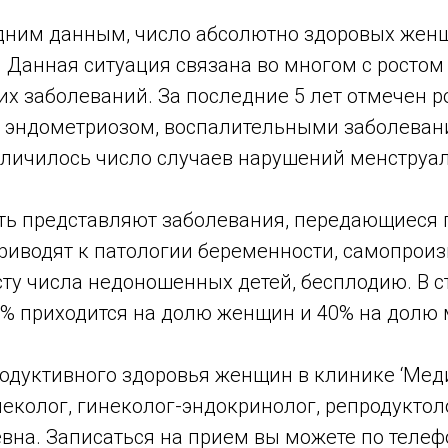
дним данным, число абсолютно здоровых женщ
 Данная ситуация связана во многом с ростом
х заболеваний. За последние 5 лет отмечен р
 эндометриозом, воспалительными заболеван
величилось число случаев нарушений менструа
ть представляют заболевания, передающиеся 
приводят к патологии беременности, самопро
ту числа недоношенных детей, бесплодию. В с
5% приходится на долю женщин и 40% на долю
одуктивного здоровья женщин в клинике ‘Мед
еколог, гинеколог-эндокринолог, репродуктол
на. Записаться на прием вы можете по телефо