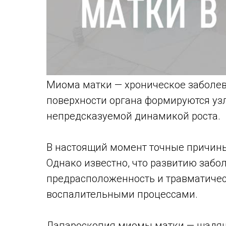
Миома матки — хроническое заболев
поверхности органа формируются уз
непредсказуемой динамикой роста.
В настоящий момент точные причин
Однако известно, что развитию забо
предрасположенность и травматичес
воспалительными процессами.
Лапароскопия миомы матки — щадящ