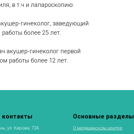
ля, в т.ч и лапароскопию:
акушер-гинеколог, заведующий
работы более 25 лет.
ач акушер-гинеколог первой
м работы более 12 лет.
 контакты
Основные разделы
нь, ул. Кирова, 72А
О медицинском центре