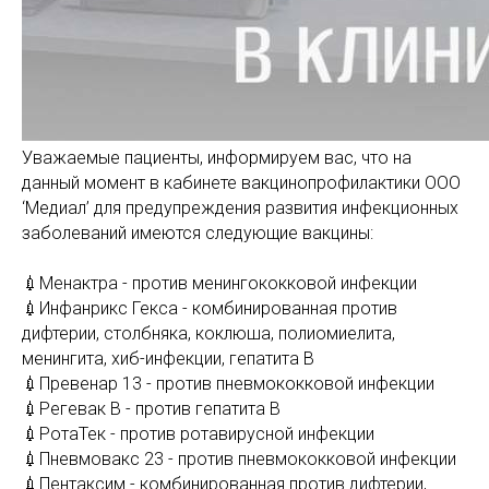
Уважаемые пациенты, информируем вас, что на
данный момент в кабинете вакцинопрофилактики ООО
‘Медиал’ для предупреждения развития инфекционных
заболеваний имеются следующие вакцины:
💉Менактра - против менингококковой инфекции
💉Инфанрикс Гекса - комбинированная против
дифтерии, столбняка, коклюша, полиомиелита,
менингита, хиб-инфекции, гепатита В
💉Превенар 13 - против пневмококковой инфекции
💉Регевак В - против гепатита В
💉РотаТек - против ротавирусной инфекции
💉Пневмовакс 23 - против пневмококковой инфекции
💉Пентаксим - комбинированная против дифтерии,