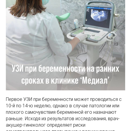
МАМАМ
ПАПАМ
ДЕТЯМ
МЕДИЦИНСКИЙ
ГРАФИК РАБ
RUS
ОТЗЫВЫ
ЦЕНТР
ENG
СПЕЦИАЛИС
Первое УЗИ при беременности может проводиться с
10-й по 14-ю неделю, однако в случае патологии или
плохого самочувствия беременной его назначают
раньше. Исходя из результатов исследования, врач-
акушер-гинеколог определяет риски