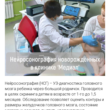
МАМАМ
ПАПАМ
ДЕТЯМ
МЕДИЦИНСКИЙ
ГРАФИК РАБ
RUS
ОТЗЫВЫ
ЦЕНТР
ENG
СПЕЦИАЛИС
Нейросонография (НСГ) – УЗ-диагностика головного
мозга ребенка через большой родничок. Проводится
в целях скрининга детям в возрасте от 1-го до 1,5
месяцев. Обследование позволяет оценить контуры и
размеры желудочков головного мозга, состояние