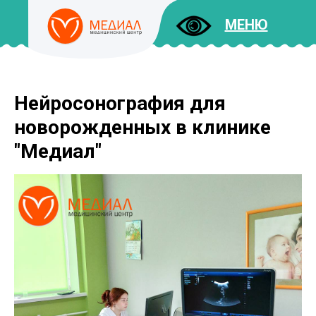
МЕНЮ
Нейросонография для
ДОКУМЕНТЫ
УСЛУГИ
новорожденных в клинике
И ЦЕНЫ
"Медиал"