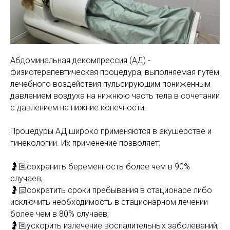
МАМАМ
ПАПАМ
ДЕТЯМ
МЕДИЦИНСКИЙ
ГРАФИК РАБ
RUS
ОТЗЫВЫ
ЦЕНТР
ENG
СПЕЦИАЛИС
Абдоминальная декомпрессия (АД) -
физиотерапевтическая процедура, выполняемая путём
лечебного воздействия пульсирующим пониженным
давлением воздуха на нижнюю часть тела в сочетании
с давлением на нижние конечности.
Процедуры АД широко применяются в акушерстве и
гинекологии. Их применение позволяет:
🤰🏻сохранить беременность более чем в 90%
случаев;
🤰🏻сократить сроки пребывания в стационаре либо
исключить необходимость в стационарном лечении
более чем в 80% случаев;
🤰🏻ускорить излечение воспалительных заболеваний;