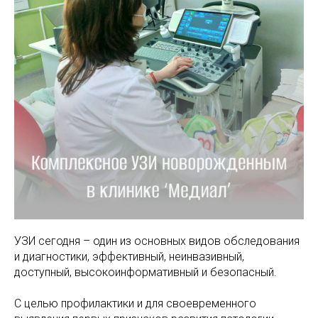
МАМАМ
ПАПАМ
ДЕТЯМ
МЕДИЦИНСКИЙ
ГРАФИК РАБ
RUS
ОТЗЫВЫ
ЦЕНТР
ENG
СПЕЦИАЛИС
УЗИ сегодня – один из основных видов обследования
и диагностики, эффективный, неинвазивный,
доступный, высокоинформативный и безопасный.
С целью профилактики и для своевременного