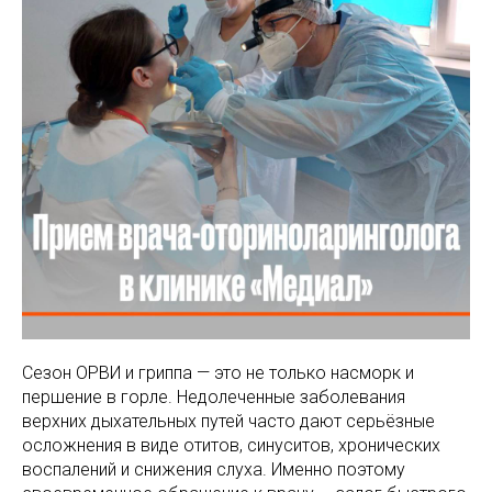
МАМАМ
ПАПАМ
ДЕТЯМ
МЕДИЦИНСКИЙ
ГРАФИК РАБ
RUS
ОТЗЫВЫ
ЦЕНТР
ENG
СПЕЦИАЛИС
Сезон ОРВИ и гриппа — это не только насморк и
першение в горле. Недолеченные заболевания
верхних дыхательных путей часто дают серьёзные
осложнения в виде отитов, синуситов, хронических
воспалений и снижения слуха. Именно поэтому