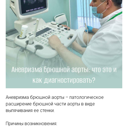
МАМАМ
ПАПАМ
ДЕТЯМ
МЕДИЦИНСКИЙ
ГРАФИК РАБ
RUS
ОТЗЫВЫ
ЦЕНТР
ENG
СПЕЦИАЛИС
Аневризма брюшной аорты – патологическое
расширение брюшной части аорты в виде
выпячивания ее стенки.
Причины возникновения: