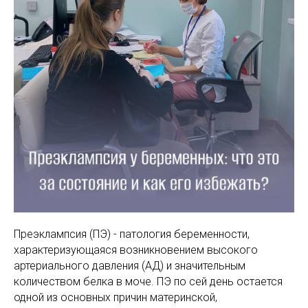
МАМАМ
ПАПАМ
ДЕТЯМ
МЕДИЦИНСКИЙ
ГРАФИК РАБ
RUS
ОТЗЫВЫ
ЦЕНТР
ENG
СПЕЦИАЛИС
Преэклампсия (ПЭ) - патология беременности,
характеризующаяся возникновением высокого
артериального давления (АД) и значительным
количеством белка в моче. ПЭ по сей день остается
одной из основных причин материнской,