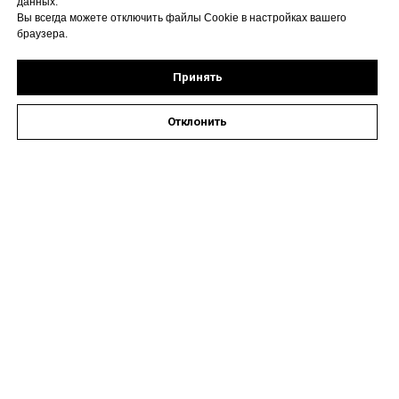
данных.
Вы всегда можете отключить файлы Cookie в настройках вашего
браузера.
Принять
Отклонить
Оставить заявку на запись к специалисту
Наши контакты
Астрахань, ул. Кирова,
72А
Время работы: пн-пт 08:00
- 19:00, сб 09:00 - 14:00