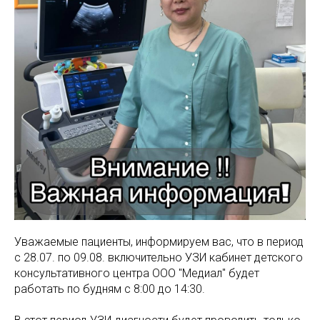
МАМАМ
ПАПАМ
ДЕТЯМ
МЕДИЦИНСКИЙ
ГРАФИК РАБ
RUS
ОТЗЫВЫ
ЦЕНТР
ENG
СПЕЦИАЛИС
Уважаемые пациенты, информируем вас, что в период
с 28.07. по 09.08. включительно УЗИ кабинет детского
консультативного центра ООО "Медиал" будет
работать по будням с 8:00 до 14:30.