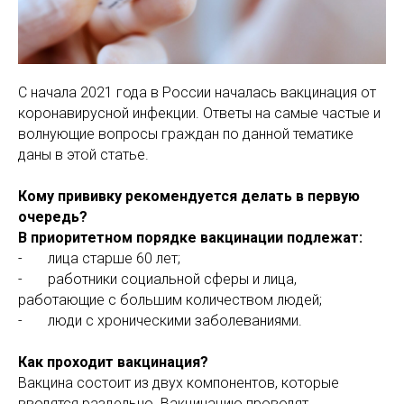
МАМАМ
ПАПАМ
ДЕТЯМ
МЕДИЦИНСКИЙ
ГРАФИК РАБ
RUS
ОТЗЫВЫ
ЦЕНТР
ENG
СПЕЦИАЛИС
С начала 2021 года в России началась вакцинация от
коронавирусной инфекции. Ответы на самые частые и
волнующие вопросы граждан по данной тематике
даны в этой статье.
Кому прививку рекомендуется делать в первую
очередь?
В приоритетном порядке вакцинации подлежат:
- лица старше 60 лет;
- работники социальной сферы и лица,
работающие с большим количеством людей;
- люди с хроническими заболеваниями.
Как проходит вакцинация?
Вакцина состоит из двух компонентов, которые
вводятся раздельно. Вакцинацию проводят