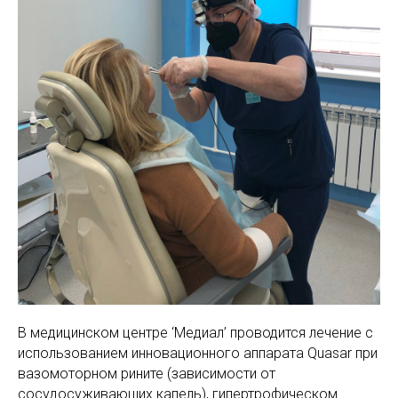
МАМАМ
ПАПАМ
ДЕТЯМ
МЕДИЦИНСКИЙ
ГРАФИК РАБ
RUS
ОТЗЫВЫ
ЦЕНТР
ENG
СПЕЦИАЛИС
В медицинском центре ‘Медиал’ проводится лечение с
использованием инновационного аппарата Quasar при
вазомоторном рините (зависимости от
сосудосуживающих капель), гипертрофическом