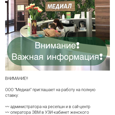
МАМАМ
ПАПАМ
ДЕТЯМ
МЕДИЦИНСКИЙ
ГРАФИК РАБ
RUS
ОТЗЫВЫ
ЦЕНТР
ENG
СПЕЦИАЛИС
ВНИМАНИЕ‼️
ООО "Медиал" приглашает на работу на полную
ставку:
〰️ администратора на ресепшн и в call-центр
〰️ оператора ЭВМ в УЗИ-кабинет женского