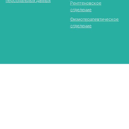
персональных данных
Рентгеновское
отделение
Физиотерапевтическое
отделение