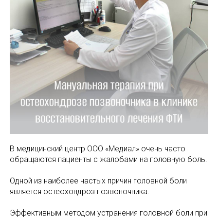
МАМАМ
ПАПАМ
ДЕТЯМ
МЕДИЦИНСКИЙ
ГРАФИК РАБ
RUS
ОТЗЫВЫ
ЦЕНТР
ENG
СПЕЦИАЛИС
В медицинский центр ООО «Медиал» очень часто
обращаются пациенты с жалобами на головную боль.
Одной из наиболее частых причин головной боли
является остеохондроз позвоночника.
Эффективным методом устранения головной боли при