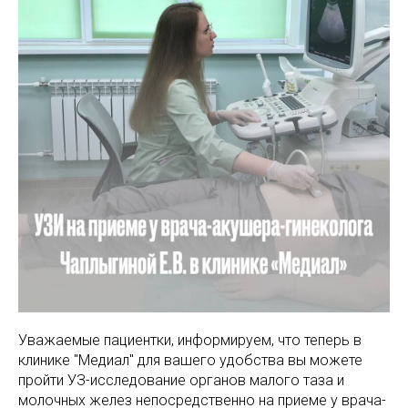
МАМАМ
ПАПАМ
ДЕТЯМ
МЕДИЦИНСКИЙ
ГРАФИК РАБ
RUS
ОТЗЫВЫ
ЦЕНТР
ENG
СПЕЦИАЛИС
Уважаемые пациентки, информируем, что теперь в
клинике "Медиал" для вашего удобства вы можете
пройти УЗ-исследование органов малого таза и
молочных желез непосредственно на приеме у врача-