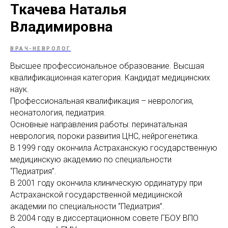
Ткачева Наталья
МАМАМ
ПАПАМ
ДЕТЯМ
МЕДИЦИНСКИЙ
ГРАФИК РАБ
RUS
ОТЗЫВЫ
ЦЕНТР
ENG
Владимировна
СПЕЦИАЛИС
ВРАЧ-НЕВРОЛОГ
Высшее профессиональное образование. Высшая
квалификационная категория. Кандидат медицинских
наук.
Профессиональная квалификация – неврология,
неонатология, педиатрия.
Основные направления работы: перинатальная
неврология, пороки развития ЦНС, нейрогенетика.
В 1999 году окончила Астраханскую государственную
медицинскую академию по специальности
“Педиатрия”.
В 2001 году окончила клиническую ординатуру при
Астраханской государственной медицинской
академии по специальности “Педиатрия”.
В 2004 году в диссертационном совете ГБОУ ВПО