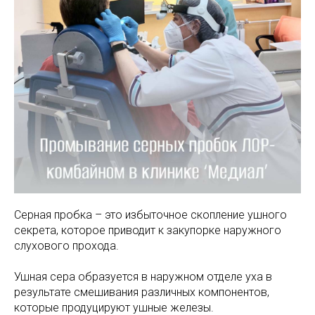
МАМАМ
ПАПАМ
ДЕТЯМ
МЕДИЦИНСКИЙ
ГРАФИК РАБ
RUS
ОТЗЫВЫ
ЦЕНТР
ENG
СПЕЦИАЛИС
Серная пробка – это избыточное скопление ушного
секрета, которое приводит к закупорке наружного
слухового прохода.
Ушная сера образуется в наружном отделе уха в
результате смешивания различных компонентов,
которые продуцируют ушные железы.