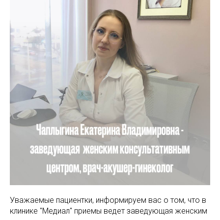
МАМАМ
ПАПАМ
ДЕТЯМ
МЕДИЦИНСКИЙ
ГРАФИК РАБ
RUS
ОТЗЫВЫ
ЦЕНТР
ENG
СПЕЦИАЛИС
Уважаемые пациентки, информируем вас о том, что в
клинике "Медиал" приемы ведет заведующая женским