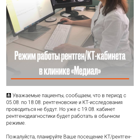
МАМАМ
ПАПАМ
ДЕТЯМ
МЕДИЦИНСКИЙ
ГРАФИК РАБ
RUS
ОТЗЫВЫ
ЦЕНТР
ENG
СПЕЦИАЛИС
🩻 Уважаемые пациенты, сообщаем, что в период с
05.08. по 18.08. рентгеновские и КТ-исследования
проводиться не будут. Но уже с 19.08. кабинет
рентгенодиагностики будет работать в обычном
режиме.
Пожалуйста, планируйте Ваше посещение КТ/рентген-