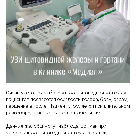
МАМАМ
ПАПАМ
ДЕТЯМ
МЕДИЦИНСКИЙ
ГРАФИК РАБ
RUS
ОТЗЫВЫ
ЦЕНТР
ENG
СПЕЦИАЛИС
Очень часто при заболеваниях щитовидной железы у
пациентов появляется осиплость голоса, боль, спазм,
першение в горле. Пациент утомляется при длительном
разговоре, становится раздражительным.
Данные жалобы могут наблюдаться как при
заболеваниях щитовидной железы, так и при