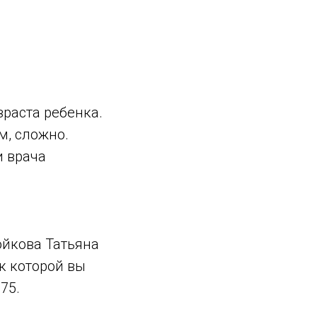
зраста ребенка.
м, сложно.
и врача
ойкова Татьяна
к которой вы
75.