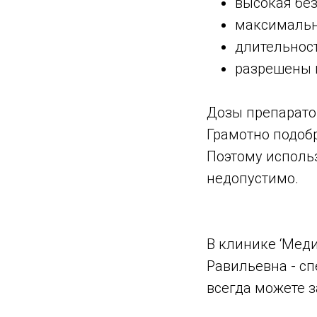
высокая без
максимальн
длительност
разрешены 
Дозы препаратов
Грамотно подоб
Поэтому исполь
недопустимо.
В клинике ‘Мед
Равильевна - с
всегда можете з