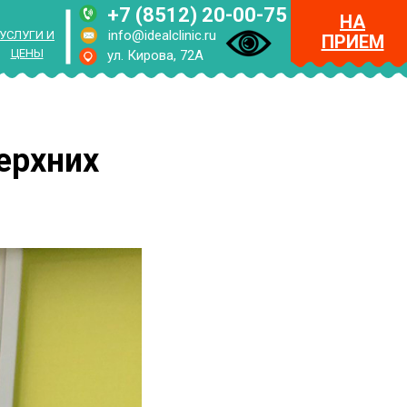
+7 (8512) 20-00-75
НА
info@idealclinic.ru
УСЛУГИ И
ПРИЕМ
ЦЕНЫ
ул. Кирова, 72А
RUS
ENG
ерхних
МЕНЮ
НА
ПРИЕМ