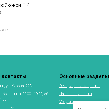
ойковой Т.Р.:
0
ОСТИ
 контакты
Основные разделы
нь, ул. Кирова, 72А
О медицинском центре
боты: пн-пт 08:00 - 19:00, сб
Наши специалисты
14:00
Услуги и цены
 20-00-75