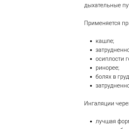
дыхательные пу
Применяется пр
кашле;
затрудненн
осиплости г
ринорее;
болях в гру
затрудненн
Ингаляции чере
лучшая форм