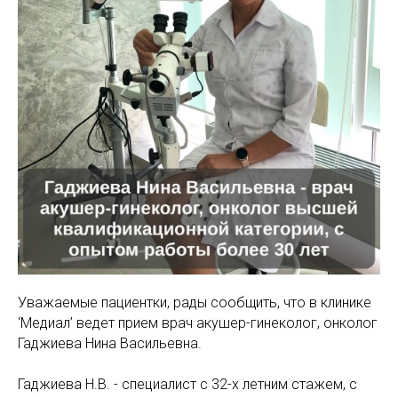
МАМАМ
ПАПАМ
ДЕТЯМ
МЕДИЦИНСКИЙ
ГРАФИК РАБ
RUS
ОТЗЫВЫ
ЦЕНТР
ENG
СПЕЦИАЛИС
Уважаемые пациентки, рады сообщить, что в клинике
‘Медиал’ ведет прием врач акушер-гинеколог, онколог
Гаджиева Нина Васильевна.
Гаджиева Н.В. - специалист с 32-х летним стажем, с