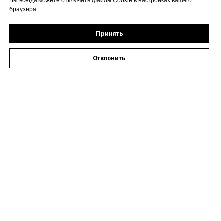
Вы всегда можете отключить файлы Cookie в настройках вашего
браузера.
Принять
Отклонить
Оставить заявку на запись к специалисту
Наши контакты
Астрахань, ул. Кирова,
72А
Время работы: пн-пт 08:00
- 19:00, сб 09:00 - 14:00