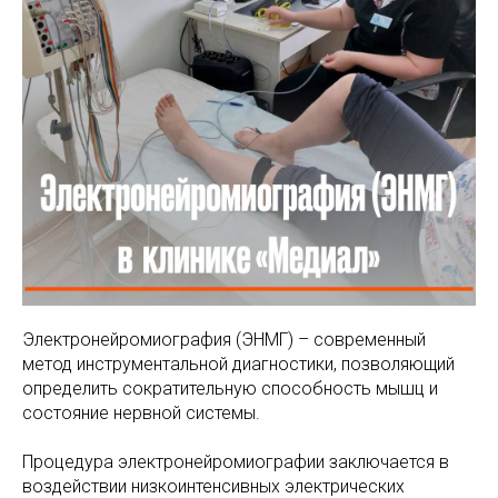
МАМАМ
ПАПАМ
ДЕТЯМ
МЕДИЦИНСКИЙ
ГРАФИК РАБ
RUS
ОТЗЫВЫ
ЦЕНТР
ENG
СПЕЦИАЛИС
Электронейромиография (ЭНМГ) – современный
метод инструментальной диагностики, позволяющий
определить сократительную способность мышц и
состояние нервной системы.
Процедура электронейромиографии заключается в
воздействии низкоинтенсивных электрических