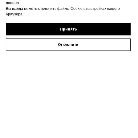
данных.
Вы всегда можете отключить файлы Cookie в настройках вашего
браузера.
Принять
Отклонить
Оставить заявку на запись к специалисту
Наши контакты
Астрахань, ул. Кирова,
72А
Время работы: пн-пт 08:00