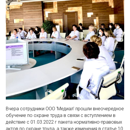
МАМАМ
ПАПАМ
ДЕТЯМ
МЕДИЦИНСКИЙ
ГРАФИК РАБ
RUS
ОТЗЫВЫ
ЦЕНТР
ENG
СПЕЦИАЛИС
Вчера сотрудники ООО ‘Медиал’ прошли внеочередное
обучение по охране труда в связи с вступлением в
действие с 01.03.2022 г пакета нормативно-правовых
актов по охране труда, а также изменения в статье 10