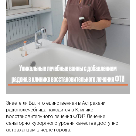
МАМАМ
ПАПАМ
ДЕТЯМ
МЕДИЦИНСКИЙ
ГРАФИК РАБ
RUS
ОТЗЫВЫ
ЦЕНТР
ENG
СПЕЦИАЛИС
Знаете ли Вы, что единственная в Астрахани
радонолечебница находится в Клинике
восстановительного лечения ФТИ? Лечение
санаторно-курортного уровня качества доступно
астраханцам в черте города.