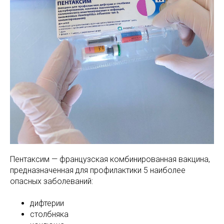
МАМАМ
ПАПАМ
ДЕТЯМ
МЕДИЦИНСКИЙ
ГРАФИК РАБ
RUS
ОТЗЫВЫ
ЦЕНТР
ENG
СПЕЦИАЛИС
Пентаксим — французская комбинированная вакцина,
предназначенная для профилактики 5 наиболее
опасных заболеваний:
дифтерии
столбняка