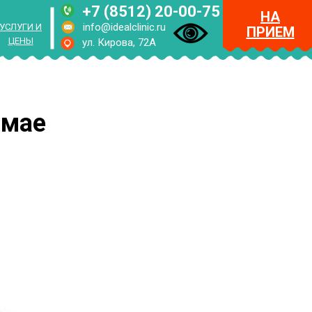
+7 (8512) 20-00-75
НА
info@idealclinic.ru
УСЛУГИ И
ПРИЕМ
ЦЕНЫ
ул. Кирова, 72А
RUS
ENG
 мае
МЕНЮ
НА
ПРИЕМ