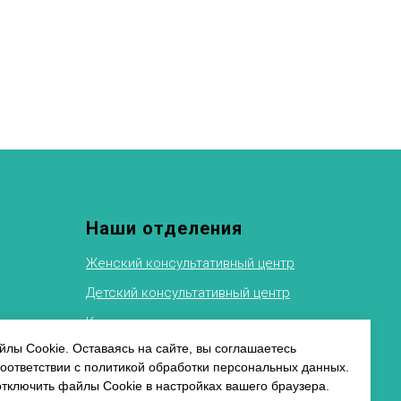
Наши отделения
Женский консультативный центр
Детский консультативный центр
Клиника восстановительного
лечения
ФТИ
лы Cookie. Оставаясь на сайте, вы соглашаетесь
соответствии с политикой обработки персональных данных.
Рентгеновское отделение
альных
отключить файлы Cookie в настройках вашего браузера.