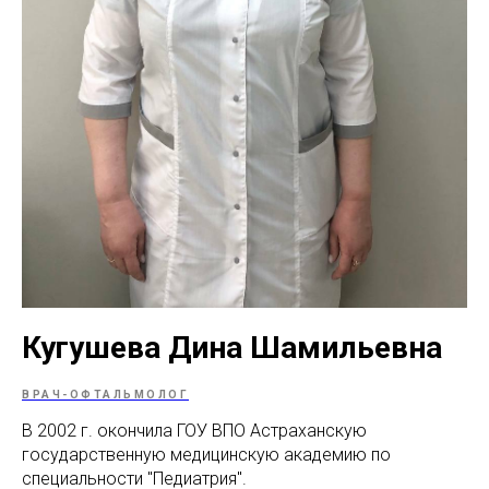
МАМАМ
ПАПАМ
ДЕТЯМ
МЕДИЦИНСКИЙ
ГРАФИК РАБ
RUS
ОТЗЫВЫ
ЦЕНТР
ENG
СПЕЦИАЛИС
Кугушева Дина Шамильевна
ВРАЧ-ОФТАЛЬМОЛОГ
В 2002 г. окончила ГОУ ВПО Астраханскую
государственную медицинскую академию по
специальности "Педиатрия".