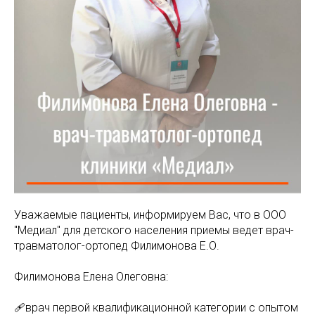
МАМАМ
ПАПАМ
ДЕТЯМ
МЕДИЦИНСКИЙ
ГРАФИК РАБ
RUS
ОТЗЫВЫ
ЦЕНТР
ENG
СПЕЦИАЛИС
Уважаемые пациенты, информируем Вас, что в ООО
"Медиал" для детского населения приемы ведет врач-
травматолог-ортопед Филимонова Е.О.
Филимонова Елена Олеговна:
🩹врач первой квалификационной категории с опытом