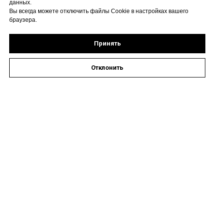
данных.
Вы всегда можете отключить файлы Cookie в настройках вашего
браузера.
Принять
Отклонить
Оставить заявку на запись к специалисту
Наши контакты
Астрахань, ул. Кирова,
72А
Время работы: пн-пт 08:00
- 19:00, сб 09:00 - 14:00