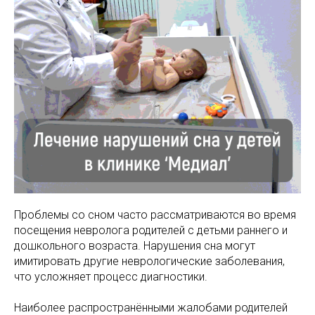
МАМАМ
ПАПАМ
ДЕТЯМ
МЕДИЦИНСКИЙ
ГРАФИК РАБ
RUS
ОТЗЫВЫ
ЦЕНТР
ENG
СПЕЦИАЛИС
Проблемы со сном часто рассматриваются во время
посещения невролога родителей с детьми раннего и
дошкольного возраста. Нарушения сна могут
имитировать другие неврологические заболевания,
что усложняет процесс диагностики.
Наиболее распространёнными жалобами родителей