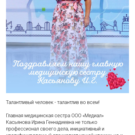
МАМАМ
ПАПАМ
ДЕТЯМ
МЕДИЦИНСКИЙ
ГРАФИК РАБ
RUS
ОТЗЫВЫ
ЦЕНТР
ENG
СПЕЦИАЛИС
Талантливый человек - талантлив во всем!
Главная медицинская сестра ООО «Медиал»
Касьянова Ирина Геннадиевна не только
профессионал своего дела, инициативный и