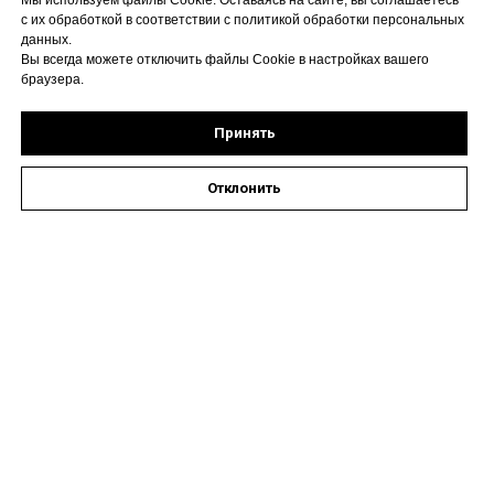
Мы используем файлы Cookie. Оставаясь на сайте, вы соглашаетесь
с их обработкой в соответствии с политикой обработки персональных
данных.
Вы всегда можете отключить файлы Cookie в настройках вашего
браузера.
Принять
Отклонить
Оставить заявку на запись к специалисту
Наши контакты
Астрахань, ул. Кирова,
72А