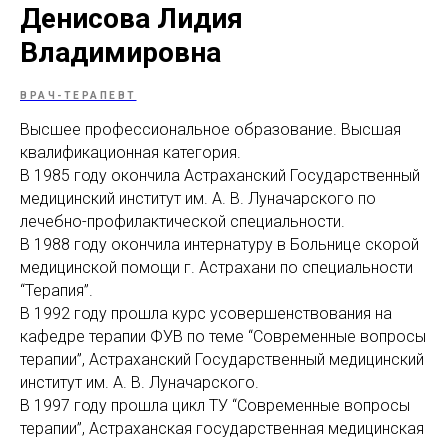
Денисова Лидия
МАМАМ
ПАПАМ
ДЕТЯМ
МЕДИЦИНСКИЙ
ГРАФИК РАБ
RUS
ОТЗЫВЫ
ЦЕНТР
ENG
Владимировна
СПЕЦИАЛИС
ВРАЧ-ТЕРАПЕВТ
Высшее профессиональное образование. Высшая
квалификационная категория.
В 1985 году окончила Астраханский Государственный
медицинский институт им. А. В. Луначарского по
лечебно-профилактической специальности.
В 1988 году окончила интернатуру в Больнице скорой
медицинской помощи г. Астрахани по специальности
“Терапия”.
В 1992 году прошла курс усовершенствования на
кафедре терапии ФУВ по теме “Современные вопросы
терапии”, Астраханский Государственный медицинский
институт им. А. В. Луначарского.
В 1997 году прошла цикл ТУ “Современные вопросы
терапии”, Астраханская государственная медицинская