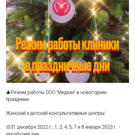
МАМАМ
ПАПАМ
ДЕТЯМ
МЕДИЦИНСКИЙ
ГРАФИК РАБ
RUS
ОТЗЫВЫ
ЦЕНТР
ENG
СПЕЦИАЛИС
🎄Режим работы ООО ‘Медиал’ в новогодние
праздники:
Женский и детский консультативные центры:
☃️31 декабря 2022 г., 1, 2, 4, 5, 7 и 8 января 2023 г. -
нерабочие дни