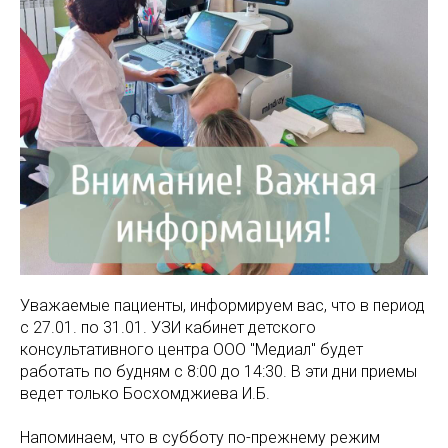
МАМАМ
ПАПАМ
ДЕТЯМ
МЕДИЦИНСКИЙ
ГРАФИК РАБ
RUS
ОТЗЫВЫ
ЦЕНТР
ENG
СПЕЦИАЛИС
Уважаемые пациенты, информируем вас, что в период
с 27.01. по 31.01. УЗИ кабинет детского
консультативного центра ООО "Медиал" будет
работать по будням с 8:00 до 14:30. В эти дни приемы
ведет только Босхомджиева И.Б.
Напоминаем, что в субботу по-прежнему режим