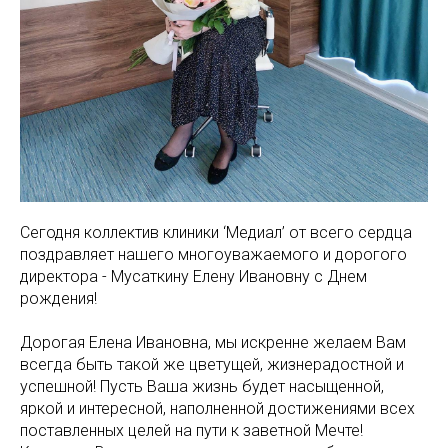
МАМАМ
ПАПАМ
ДЕТЯМ
МЕДИЦИНСКИЙ
ГРАФИК РАБ
RUS
ОТЗЫВЫ
ЦЕНТР
ENG
СПЕЦИАЛИС
Сегодня коллектив клиники ‘Медиал’ от всего сердца
поздравляет нашего многоуважаемого и дорогого
директора - Мусаткину Елену Ивановну с Днем
рождения!
Дорогая Елена Ивановна, мы искренне желаем Вам
всегда быть такой же цветущей, жизнерадостной и
успешной! Пусть Ваша жизнь будет насыщенной,
яркой и интересной, наполненной достижениями всех
поставленных целей на пути к заветной Мечте!