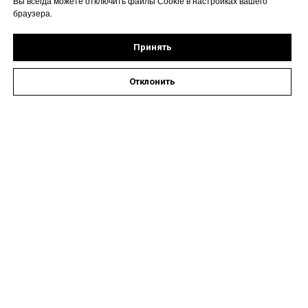
Вы всегда можете отключить файлы Cookie в настройках вашего
браузера.
Принять
Отклонить
Оставить заявку на запись к специалисту
Наши контакты
Астрахань, ул. Кирова,
72А
Время работы: пн-пт 08:00
- 19:00, сб 09:00 - 14:00