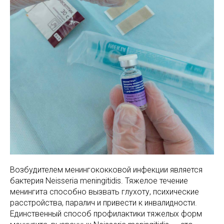
МАМАМ
ПАПАМ
ДЕТЯМ
МЕДИЦИНСКИЙ
ГРАФИК РАБ
RUS
ОТЗЫВЫ
ЦЕНТР
ENG
СПЕЦИАЛИС
Возбудителем менингококковой инфекции является
бактерия Neisseria meningitidis. Тяжелое течение
менингита способно вызвать глухоту, психические
расстройства, паралич и привести к инвалидности.
Единственный способ профилактики тяжелых форм