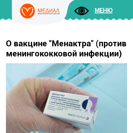
МЕНЮ
О вакцине "Менактра" (против
ДОКУМЕНТЫ
УСЛУГИ
менингококковой инфекции)
И ЦЕНЫ