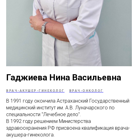
МАМАМ
ПАПАМ
ДЕТЯМ
МЕДИЦИНСКИЙ
ГРАФИК РАБ
RUS
ОТЗЫВЫ
ЦЕНТР
ENG
СПЕЦИАЛИС
Гаджиева Нина Васильевна
ВРАЧ-АКУШЕР-ГИНЕКОЛОГ
ВРАЧ-ОНКОЛОГ
В 1991 году окончила Астраханский Государственный
медицинский институт им. А.В. Луначарского по
специальности "Лечебное дело".
В 1992 году решением Министерства
здравоохранения РФ присвоена квалификация врача-
акушера-гинеколога.