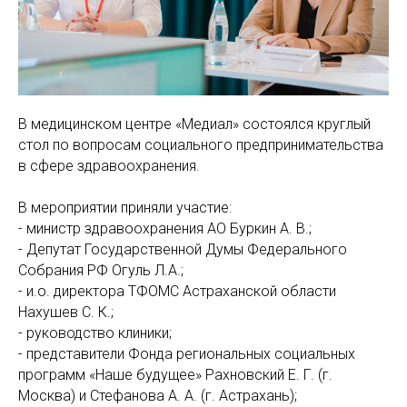
МАМАМ
ПАПАМ
ДЕТЯМ
МЕДИЦИНСКИЙ
ГРАФИК РАБ
RUS
ОТЗЫВЫ
ЦЕНТР
ENG
СПЕЦИАЛИС
В медицинском центре «Медиал» состоялся круглый
стол по вопросам социального предпринимательства
в сфере здравоохранения.
В мероприятии приняли участие:
- министр здравоохранения АО Буркин А. В.;
- Депутат Государственной Думы Федерального
Собрания РФ Огуль Л.А.;
- и.о. директора ТФОМС Астраханской области
Нахушев С. К.;
- руководство клиники;
- представители Фонда региональных социальных
программ «Наше будущее» Рахновский Е. Г. (г.
Москва) и Стефанова А. А. (г. Астрахань);