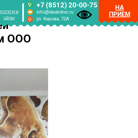
+7 (8512) 20-00-75
НА
info@idealclinic.ru
УСЛУГИ И
ПРИЕМ
ЦЕНЫ
ул. Кирова, 72А
ей
ом ООО
RUS
ENG
МЕНЮ
НА
ПРИЕМ