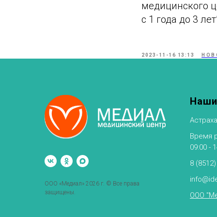
медицинского це
с 1 года до 3 лет’
2023-11-16 13:13
НОВ
Наши
Астраха
Время ра
09:00 - 
8 (8512)
info@ide
ООО «Медиал» 2026 г. © Все права
защищены.
ООО "Ме