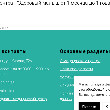
нтра - ‘Здоровый малыш от 1 месяца до 1 год
.
ОСТИ
 контакты
Основные разделы
нь, ул. Кирова, 72А
О медицинском центре
боты: пн-пт 08:00 - 19:00, сб
Наши специалисты
14:00
Услуги и цены
 20-00-75
Мы используем фай
Документы
с их обработкой в 
alclinic.ru
Политика обработки персон
Вы всегда можете 
диал" - медицинский центр
данных
Оставит
Принять
От