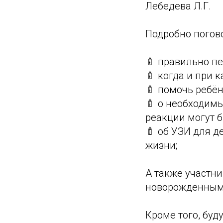
Лебедева Л.Г.
Подробно погово
🍼 правильно п
🍼 когда и при 
🍼 помочь ребён
🍼 о необходим
реакции могут б
🍼 об УЗИ для д
жизни;
А также участн
новорожденным
Кроме того, бу