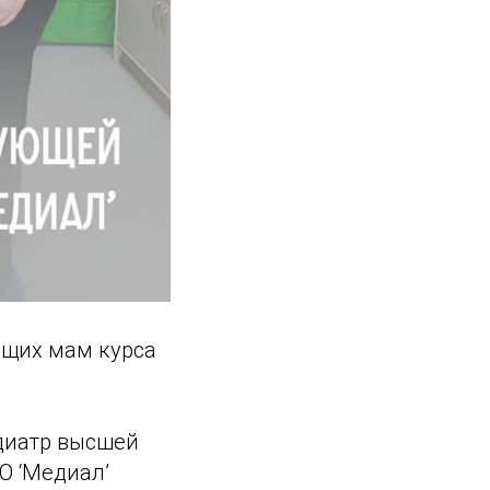
ущих мам курса
диатр высшей
О ‘Медиал’