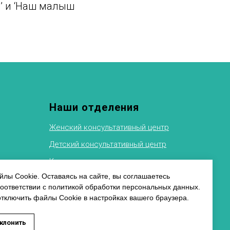
а’ и ‘Наш малыш
Наши отделения
Женский консультативный центр
Детский консультативный центр
Клиника восстановительного
лечения
ФТИ
лы Cookie. Оставаясь на сайте, вы соглашаетесь
соответствии с политикой обработки персональных данных.
Рентгеновское отделение
альных
отключить файлы Cookie в настройках вашего браузера.
Физиотерапевтическое отделение
ь заявку на запись к специалисту
клонить