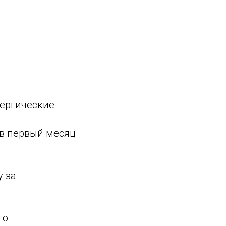
лергические
 в первый месяц
у за
го